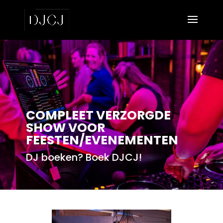
COMPLEET VERZORGDE
SHOW VOOR
FEESTEN/EVENEMENTEN
DJ boeken? Boek DJCJ!